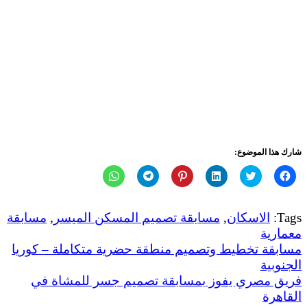
شارك هذا الموضوع:
انقر
اضغط
اضغط
اضغط
انقر
انقر
للمشاركة
للمشاركة
لتشارك
للمشاركة
للمشاركة
للمشاركة
على
على
على
على
على
على
فيسبوك
تويتر
LinkedIn
Pinterest
Telegram
WhatsApp
(فتح
(فتح
(فتح
(فتح
(فتح
(فتح
Tags:
الاسكان
,
مسابقة تصميم المسكن الميسر
,
مسابقة
في
في
في
في
في
في
نافذة
نافذة
نافذة
نافذة
نافذة
نافذة
معمارية
جديدة)
جديدة)
جديدة)
جديدة)
جديدة)
جديدة)
تصفّح
مسابقة تخطيط وتصميم منطقة حضرية متكاملة – كوريا
الجنوبية
المقالات
فريق مصري يفوز بمسابقة تصميم جسر للمشاة في
القاهرة