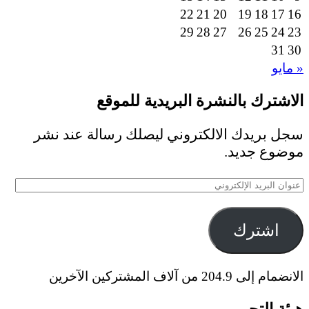
22
21
20
19
18
17
16
29
28
27
26
25
24
23
31
30
« مايو
الاشترك بالنشرة البريدية للموقع
سجل بريدك الالكتروني ليصلك رسالة عند نشر
موضوع جديد.
عنوان
البريد
الإلكتروني
اشترك
الانضمام إلى 204.9 من آلاف المشتركين الآخرين
هيئة التحرير