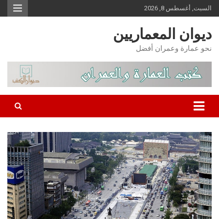
Ski
السبت, أغسطس 8, 2026
t
conten
ديوان المعماريين
نحو عمارة وعمران أفضل