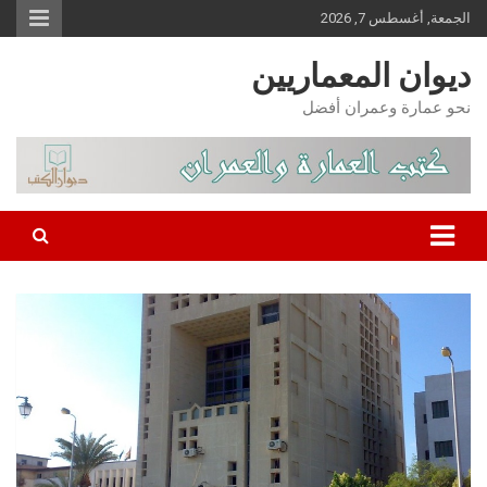
Ski
الجمعة, أغسطس 7, 2026
t
conten
ديوان المعماريين
نحو عمارة وعمران أفضل