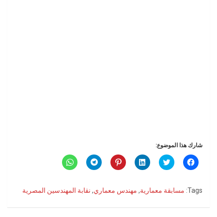
شارك هذا الموضوع:
ا
ا
ا
ا
ا
ا
ن
ض
ض
ض
ن
ن
ق
غ
غ
غ
ق
ق
ر
ط
ط
ط
ر
ر
ل
ل
ل
ل
ل
ل
Tags:
مسابقة معمارية
,
مهندس معماري
,
نقابة المهندسين المصرية
ل
ل
ت
ل
ل
ل
م
م
ش
م
م
م
ش
ش
ا
ش
ش
ش
ا
ا
ر
ا
ا
ا