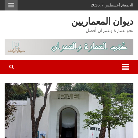
Ski
الجمعة, أغسطس 7, 2026
t
conten
ديوان المعماريين
نحو عمارة وعمران أفضل