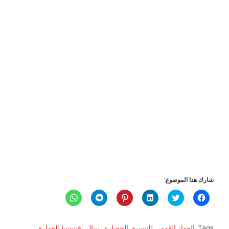
شارك هذا الموضوع:
ا
ا
ا
ا
ا
ا
ن
ض
ض
ض
ن
ن
ق
غ
غ
غ
ق
ق
ر
ط
ط
ط
ر
ر
ل
ل
ل
ل
ل
ل
Tags:
الجهاز القومي للتنسيق الحضاري
,
بينالي فينيسيا للعمارة
,