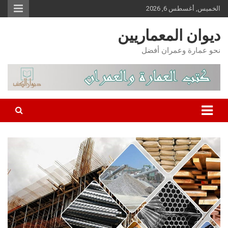
Ski
الخميس, أغسطس 6, 2026
t
conten
ديوان المعماريين
نحو عمارة وعمران أفضل