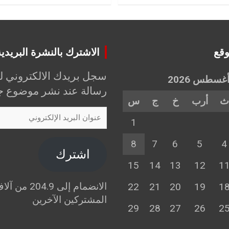
وقع
الاشترك بالنشرة البريدي
سجل بريدك الالكتروني ل
غسطس 2026
رسالة عند نشر موضوع جد
ث
أرب
خ
ج
س
عنوان
1
البريد
الإلكتروني
8
7
6
5
4
اشترك
15
14
13
12
1
الانضمام إلى 204.9 من 
22
21
20
19
1
المشتركين الآخرين
29
28
27
26
2