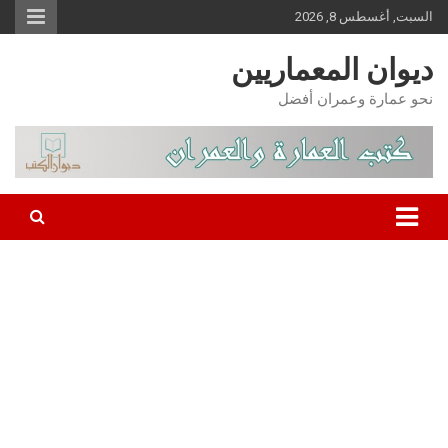
Ski
السبت, أغسطس 8, 2026
t
conten
ديوان المعماريين
نحو عمارة وعمران أفضل