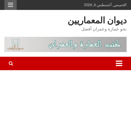
Ski
الخميس, أغسطس 6, 2026
t
conten
ديوان المعماريين
نحو عمارة وعمران أفضل